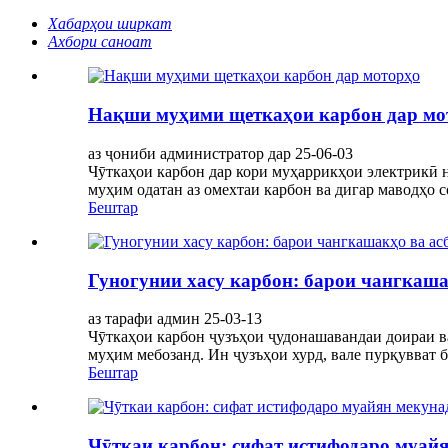
Хабарҳои ширкат
Ахбори саноат
Нақши муҳими щеткаҳои карбон дар мо
аз ҷониби администратор дар 25-06-03
Чӯткаҳои карбон дар кори муҳаррикҳои электрикӣ 
муҳим одатан аз омехтаи карбон ва дигар маводҳо со
Бештар
Гуногунии хасу карбон: барои чангкаша
аз тарафи админ 25-03-13
Чӯткаҳои карбон ҷузъҳои ҷудонашавандаи доираи в
муҳим мебозанд. Ин ҷузъҳои хурд, вале пурқувват ба
Бештар
Чӯткаи карбон: сифат истифодаро муай