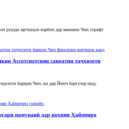
амои рушди щеткаҳои карбон дар маишии Чин торафт
икии Ассотсиатсияи саноатии таҷҳизоти
ҷҳизоти Барқии Чин, ки дар Йинч баргузор шуд,
оргари намунавӣ дар ноҳияи Ҳайменро