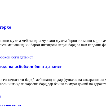
торҳо
нақши муҳим мебозанд ва ҷузъҳои муҳим барои таъмини кори сам
хта мешаванд, ки барои интиқоли нерӯи барқ ​​​​ва кам кардани 
кҳо ва асбобҳои боғӣ ҳатмист
асеи таҷҳизоти барқӣ мебошанд ва дар функсия ва самаранокии 
рои интиқоли ҷараёни барқ ​​​​дар байни симҳои доимӣ ва ҳаракат
ян мекунад