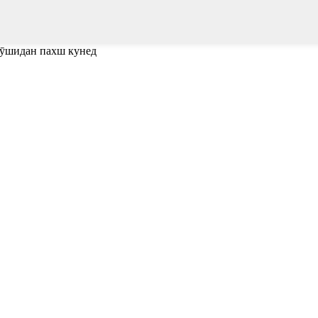
пӯшидан пахш кунед