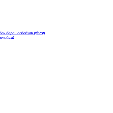
он барои асбобҳои рӯзгор
томобилӣ