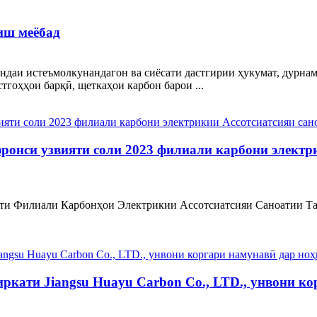
иш меёбад
ояндаи истеъмолкунандагон ва сиёсати дастгирии ҳукумат, дурн
тгоҳҳои барқӣ, щеткаҳои карбон барои ...
нфронси узвияти соли 2023 филиали карбони электр
вияти Филиали Карбонҳои Электрикии Ассотсиатсияи Саноатии Та
иркати Jiangsu Huayu Carbon Co., LTD., унвони к