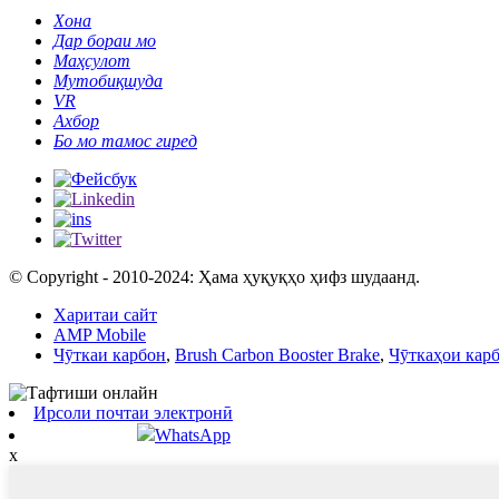
Хона
Дар бораи мо
Маҳсулот
Мутобиқшуда
VR
Ахбор
Бо мо тамос гиред
© Copyright - 2010-2024: Ҳама ҳуқуқҳо ҳифз шудаанд.
Харитаи сайт
AMP Mobile
Чӯткаи карбон
,
Brush Carbon Booster Brake
,
Чӯткаҳои кар
Ирсоли почтаи электронӣ
WhatsApp
x