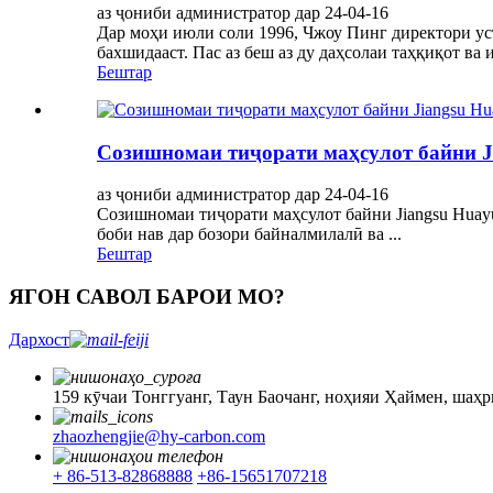
аз ҷониби администратор дар 24-04-16
Дар моҳи июли соли 1996, Чжоу Пинг директори усто
бахшидааст. Пас аз беш аз ду даҳсолаи таҳқиқот ва и
Бештар
Созишномаи тиҷорати маҳсулот байни J
аз ҷониби администратор дар 24-04-16
Созишномаи тиҷорати маҳсулот байни Jiangsu Huay
боби нав дар бозори байналмилалӣ ва ...
Бештар
ЯГОН САВОЛ БАРОИ МО?
Дархост
159 кӯчаи Тонггуанг, Таун Баочанг, ноҳияи Ҳаймен, шаҳр
zhaozhengjie@hy-carbon.com
+ 86-513-82868888
+86-15651707218