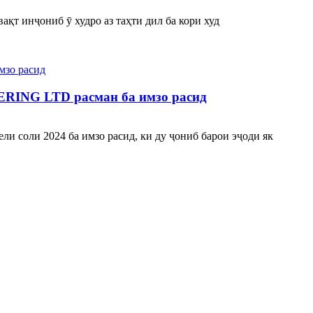
ақт инҷониб ӯ худро аз таҳти дил ба кори худ
ERING LTD расман ба имзо расид
 соли 2024 ба имзо расид, ки ду ҷониб барои эҷоди як