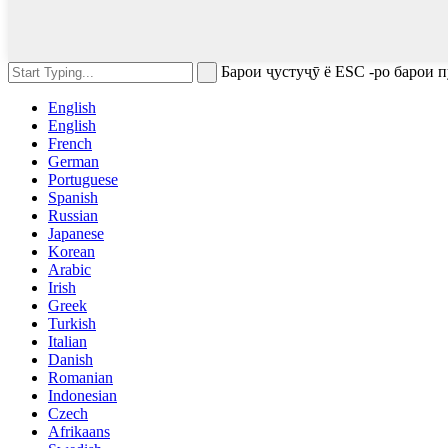
Барои ҷустуҷӯ ё ESC -ро барои 
English
English
French
German
Portuguese
Spanish
Russian
Japanese
Korean
Arabic
Irish
Greek
Turkish
Italian
Danish
Romanian
Indonesian
Czech
Afrikaans