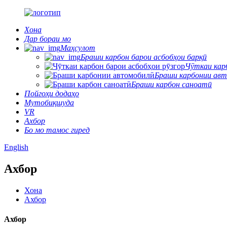
Хона
Дар бораи мо
Маҳсулот
Браши карбон барои асбобҳои барқӣ
Чӯткаи карб
Браши карбонии ав
Браши карбон саноатӣ
Пойгоҳи додаҳо
Мутобиқшуда
VR
Ахбор
Бо мо тамос гиред
English
Ахбор
Хона
Ахбор
Ахбор