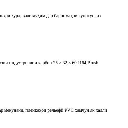
ъҳои хурд, вале муҳим дар барномаҳои гуногун, аз
зии индустриалии карбон 25 × 32 × 60 J164 Brush
ар мекунанд, плёнкаҳои рельефӣ PVC ҳамчун як ҳалли