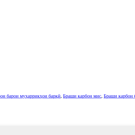
бон барои муҳаррикҳои барқӣ
,
Браши карбон мис
,
Браши карбон 