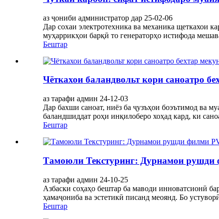
аз ҷониби администратор дар 25-02-06
Дар сохаи электротехника ва механика щеткахои ка
муҳаррикҳои барқӣ то генераторҳо истифода мешаван
Бештар
Чёткахои баландвольт кори саноатро бе
аз тарафи админ 24-12-03
Дар бахши саноат, ниёз ба ҷузъҳои боэътимод ва му
баландшиддат роҳи инқилоберо хоҳад кард, ки сано
Бештар
Тамоюли Текстуринг: Дурнамои рушди 
аз тарафи админ 24-10-25
Азбаски соҳаҳо бештар ба маводи инноватсионӣ ба
ҳамаҷониба ва эстетикӣ писанд меоянд. Бо устувор
Бештар