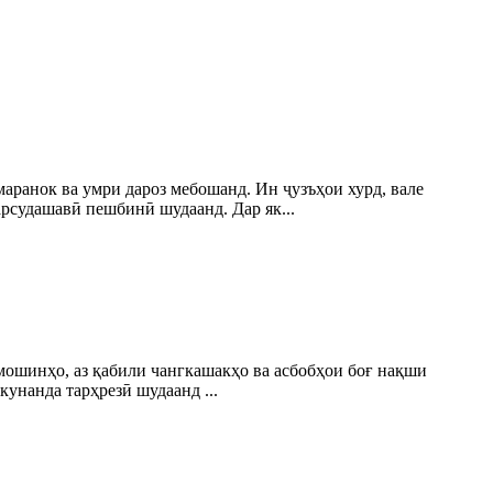
аранок ва умри дароз мебошанд. Ин ҷузъҳои хурд, вале
фарсудашавӣ пешбинӣ шудаанд. Дар як...
мошинҳо, аз қабили чангкашакҳо ва асбобҳои боғ нақши
кунанда тарҳрезӣ шудаанд ...