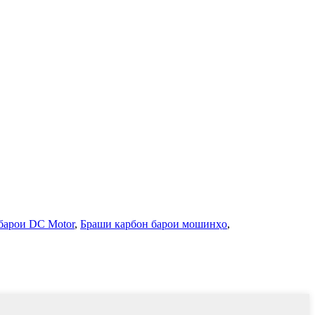
барои DC Motor
,
Браши карбон барои мошинҳо
,