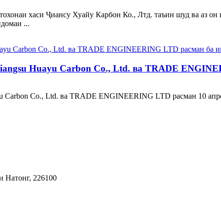
хонаи хаси Ҷиансу Хуайу Карбон Ко., Лтд. таъин шуд ва аз он в
домаи ...
iangsu Huayu Carbon Co., Ltd. ва TRADE ENGINE
u Carbon Co., Ltd. ва TRADE ENGINEERING LTD расман 10 апрели
и Натонг, 226100