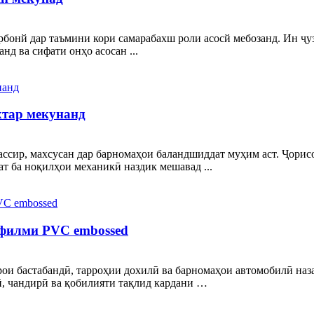
рбонй дар таъмини кори самарабахш роли асосй мебозанд. Ин ҷуз
д ва сифати онҳо асосан ...
хтар мекунанд
ассир, махсусан дар барномаҳои баландшиддат муҳим аст. Ҷорисо
ат ба ноқилҳои механикӣ наздик мешавад ...
филми PVC embossed
рои бастабандӣ, тарроҳии дохилӣ ва барномаҳои автомобилӣ наз
ӣ, чандирӣ ва қобилияти тақлид кардани …