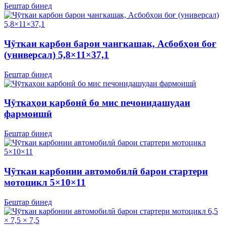
Бештар бинед
Чӯткаи карбон барои чангкашак, Асбобҳои боғ
(универсал) 5,8×11×37,1
Бештар бинед
Чӯткаҳои карбонӣ бо мис печонидашудаи
фармоишӣ
Бештар бинед
Чӯткаи карбонии автомобилӣ барои стартери
мотоцикл 5×10×11
Бештар бинед