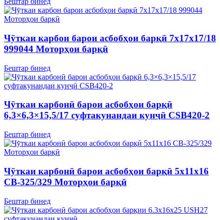
Бештар бинед
Чӯткаи карбон барои асбобҳои барқӣ 7x17x17/18
999044 Моторҳои барқӣ
Бештар бинед
Чӯткаи карбонӣ барои асбобҳои барқӣ
6,3×6,3×15,5/17 суфтакунандаи кунҷӣ CSB420-2
Бештар бинед
Чӯткаи карбонӣ барои асбобҳои барқӣ 5x11x16
CB-325/329 Моторҳои барқӣ
Бештар бинед