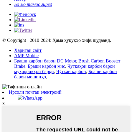
Бо мо тамос гиред
© Copyright - 2010-2024: Ҳама ҳуқуқҳо ҳифз шудаанд.
Харитаи сайт
AMP Mobile
Браши карбон барои DC Motor
,
Brush Carbon Booster
Brake
,
Браши карбон мис
,
Чӯткаҳои карбон барои
муҳаррикҳои барқӣ
,
Чӯткаи карбон
,
Браши карбон
барои мошинҳо
,
Ирсоли почтаи электронӣ
WhatsApp
x