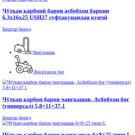
Чӯткаи карбонӣ барои асбобҳои барқии
6.3x16x25 USH27 суфтакунандаи кунҷӣ
Бештар бинед
Чангкашак
Воситаҳои боғ
Чӯткаи карбон барои чангкашак, Асбобҳои боғ
(универсал) 5,8×11×37,1
Бештар бинед
Чӯткаи карбон барои чангкашак 6×8×25 типи L