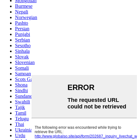
Mongolian
Burmese
Nepali
Norwegian
Pashto
Persian
Punjabi
Serbian
Sesotho
Sinhala
Slovak
Slovenian
Somali
Samoan
Scots Gaelic
Shona
Sindhi
Sundanese
Swahili
Tajik
Tamil
Telugu
Thai
Ukrainian
Urdu