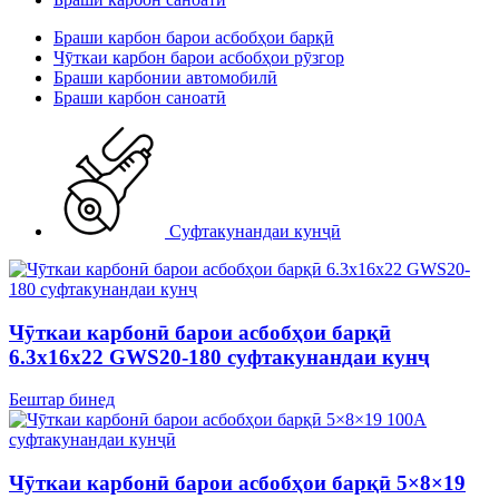
Браши карбон барои асбобҳои барқӣ
Чӯткаи карбон барои асбобҳои рӯзгор
Браши карбонии автомобилӣ
Браши карбон саноатӣ
Суфтакунандаи кунҷӣ
Чӯткаи карбонӣ барои асбобҳои барқӣ
6.3x16x22 GWS20-180 суфтакунандаи кунҷ
Бештар бинед
Чӯткаи карбонӣ барои асбобҳои барқӣ 5×8×19