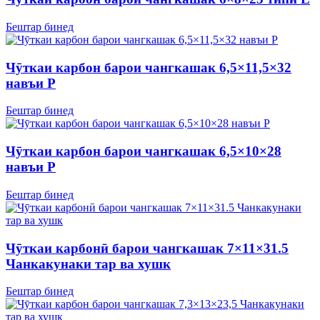
Бештар бинед
Чӯткаи карбон барои чангкашак 6,5×11,5×32
навъи P
Бештар бинед
Чӯткаи карбон барои чангкашак 6,5×10×28
навъи P
Бештар бинед
Чӯткаи карбонӣ барои чангкашак 7×11×31.5
Чанкакунаки тар ва хушк
Бештар бинед