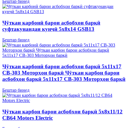
Бештар бинед
Чӯткаи карбонӣ барои асбобҳои барқӣ
суфтакунандаи кунҷӣ 5x8x14 GSB13
Бештар бинед
Чӯткаи карбонӣ барои асбобҳои барқӣ 5x11x17
CB-303 Моторҳои барқӣ Чӯткаи карбон барои
асбобҳои барқӣ 5x11x17 CB-303 Моторҳои барқӣ
Бештар бинед
Чӯткаи карбон барои асбобҳои барқӣ 5x8x11/12
CB64 Motors Electric