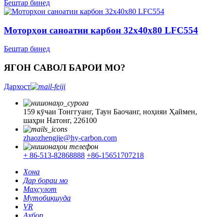
Бештар бинед
Моторҳои саноатии карбон 32x40x80 LFC554
Бештар бинед
ЯГОН САВОЛ БАРОИ МО?
Дархост
159 кӯчаи Тонггуанг, Таун Баочанг, ноҳияи Ҳаймен,
шаҳри Натонг, 226100
zhaozhengjie@hy-carbon.com
+ 86-513-82868888
+86-15651707218
Хона
Дар бораи мо
Маҳсулот
Мутобиқшуда
VR
Ахбор