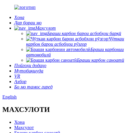
Хона
Дар бораи мо
Маҳсулот
Браши карбон барои асбобҳои барқӣ
Чӯткаи
карбон барои асбобҳои рӯзгор
Браши карбонии
автомобилӣ
Браши карбон саноатӣ
Пойгоҳи додаҳо
Мутобиқшуда
VR
Ахбор
Бо мо тамос гиред
English
МАХСУЛОТИ
Хона
Маҳсулот
Браши карбон саноатӣ