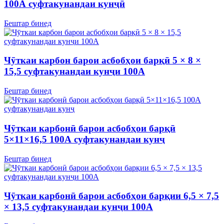
100А суфтакунандаи кунҷӣ
Бештар бинед
Чӯткаи карбон барои асбобҳои барқӣ 5 × 8 ×
15,5 суфтакунандаи кунҷи 100А
Бештар бинед
Чӯткаи карбонӣ барои асбобҳои барқӣ
5×11×16,5 100А суфтакунандаи кунҷ
Бештар бинед
Чӯткаи карбонӣ барои асбобҳои барқии 6,5 × 7,5
× 13,5 суфтакунандаи кунҷи 100А